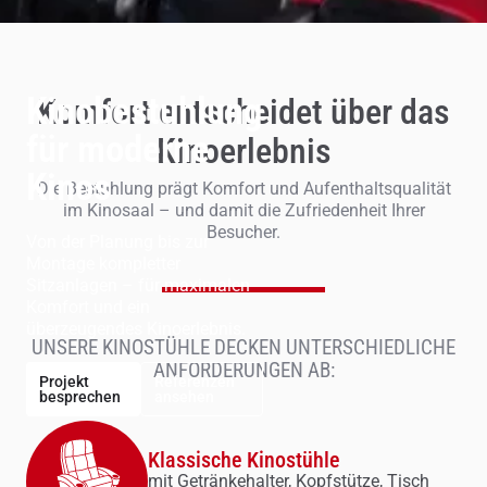
Kinobestuhlung
Komfort entscheidet über das
für moderne
Kinoerlebnis
Kinos
Die Bestuhlung prägt Komfort und Aufenthaltsqualität
im Kinosaal – und damit die Zufriedenheit Ihrer
Besucher.
Von der Planung bis zur
Montage kompletter
Sitzanlagen – für maximalen
Komfort und ein
überzeugendes Kinoerlebnis.
UNSERE KINOSTÜHLE DECKEN UNTERSCHIEDLICHE
ANFORDERUNGEN AB:
Projekt
Referenzen
besprechen
ansehen
Klassische Kinostühle
mit Getränkehalter, Kopfstütze, Tisch