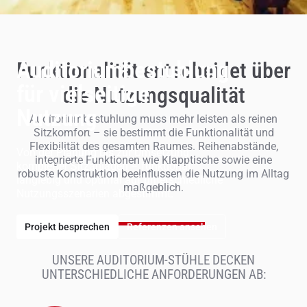
Auditoriumbestuhlung
Funktionalität entscheidet über
für vielseitige
die Nutzungsqualität
Nutzung
Auditoriumbestuhlung muss mehr leisten als reinen
Sitzkomfort – sie bestimmt die Funktionalität und
Flexibilität des gesamten Raumes. Reihenabstände,
Von der Planung bis zur Umsetzung
integrierte Funktionen wie Klapptische sowie eine
kompletter Sitzanlagen – funktional,
robuste Konstruktion beeinflussen die Nutzung im Alltag
langlebig und optimal auf unterschiedliche
maßgeblich.
Nutzungsszenarien abgestimmt.
Projekt besprechen
Referenzen ansehen
UNSERE AUDITORIUM-STÜHLE DECKEN
UNTERSCHIEDLICHE ANFORDERUNGEN AB: