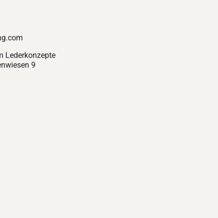
ng.com
m Lederkonzepte
nwiesen 9