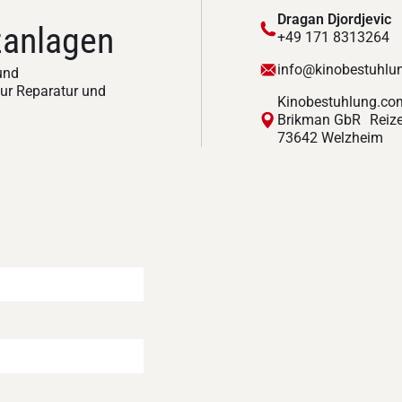
Dragan Djordjevic
zanlagen
+49 171 8313264
info@kinobestuhlu
 und
ur Reparatur und
Kinobestuhlung.co
Brikman GbR Reize
73642 Welzheim