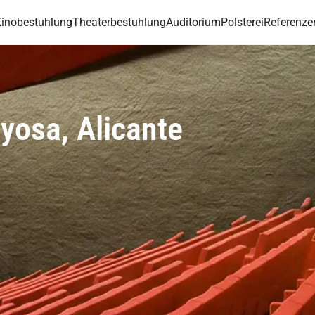
inobestuhlung
Theaterbestuhlung
Auditorium
Polsterei
Referenze
oyosa, Alicante